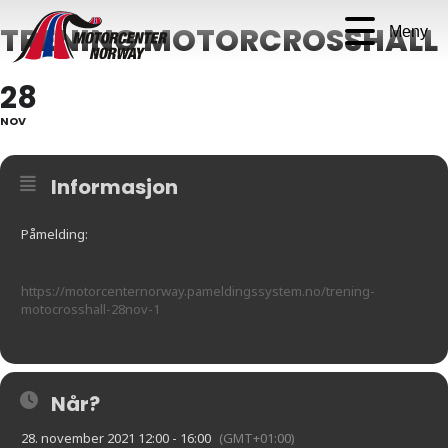
TRENING MOTORCROSSHALL
Meny
28
NOV
Informasjon
Påmelding:
https://motorcenternorway.pameldingssystem.no/trening-
motocrosshall-28nov-1
Når?
28. november 2021 12:00 - 16:00
(GMT+01:00)