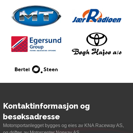
Kontaktinformasjon og
besøksadresse
Motorsportanlegget bygges og eies av KNA Raceway AS,
og driftes av Motorcenter Norway AS.