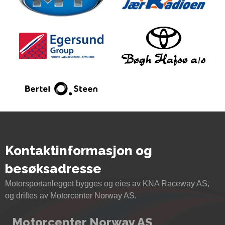
Kontaktinformasjon og
besøksadresse
Motorsportanlegget bygges og eies av KNA Raceway AS,
og driftes av Motorcenter Norway AS.
Motorcenter Norway AS