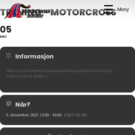
TRENING - MOTORCROSS
Meny
05
DEC
Informasjon
https://motorcenternorway.pameldingssystem.no/trening-
motocrosshall-05des-1
Når?
5. desember 2021 12:00 - 16:00
(GMT+01:00)