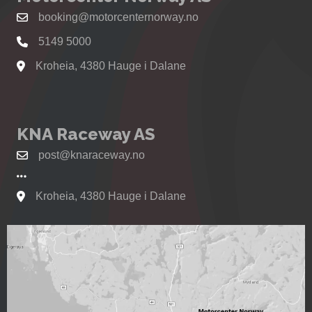
booking@motorcenternorway.no
5149 5000
Kroheia, 4380 Hauge i Dalane
Se kart til Motorcenter Norway i Sokndal
KNA Raceway AS
post@knaraceway.no
Kroheia, 4380 Hauge i Dalane
Se kart til Motorcenter Norway i Sokndal