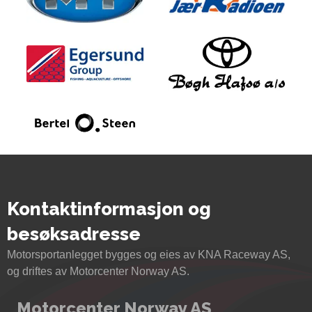
Kontaktinformasjon og
besøksadresse
Motorsportanlegget bygges og eies av KNA Raceway AS,
og driftes av Motorcenter Norway AS.
Motorcenter Norway AS