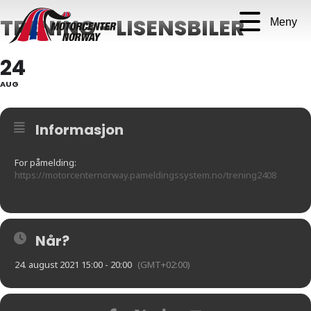
TRENING - LISENSBILER
Meny
24
AUG
Informasjon
For påmelding:
https://motorcenternorway.pameldingssystem.no/trening2408
Når?
24. august 2021 15:00 - 20:00
(GMT+02:00)