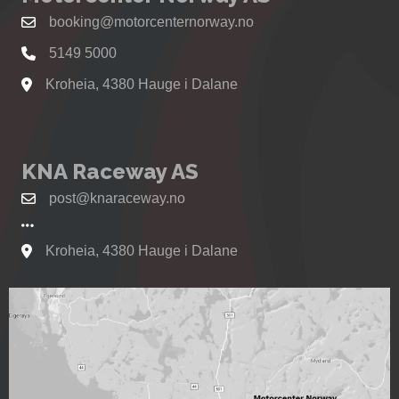
booking@motorcenternorway.no
5149 5000
Kroheia, 4380 Hauge i Dalane
Se kart til Motorcenter Norway i Sokndal
KNA Raceway AS
post@knaraceway.no
Kroheia, 4380 Hauge i Dalane
Se kart til Motorcenter Norway i Sokndal