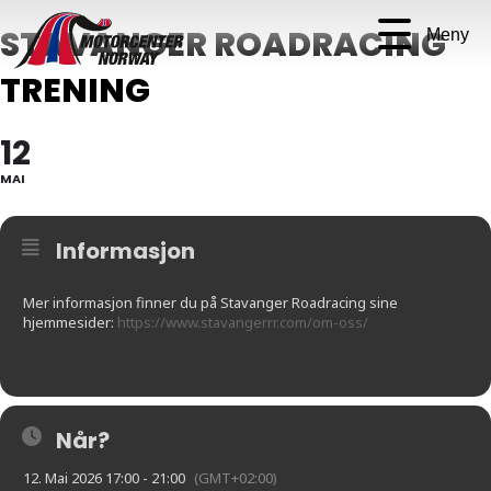
STAVANGER ROADRACING
Meny
TRENING
12
MAI
Informasjon
Mer informasjon finner du på Stavanger Roadracing sine
hjemmesider:
https://www.stavangerrr.com/om-oss/
Når?
12. Mai 2026 17:00 - 21:00
(GMT+02:00)