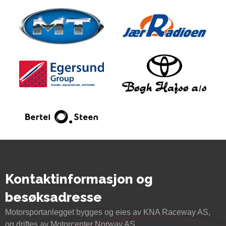
Kontaktinformasjon og
besøksadresse
Motorsportanlegget bygges og eies av KNA Raceway AS,
og driftes av Motorcenter Norway AS.