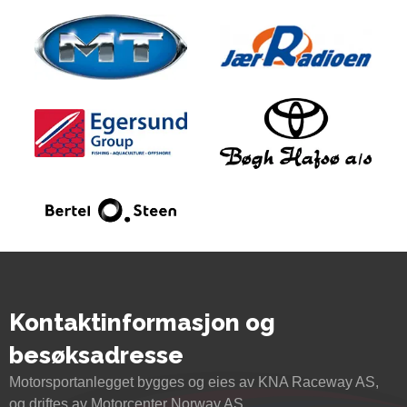
Kontaktinformasjon og
besøksadresse
Motorsportanlegget bygges og eies av KNA Raceway AS,
og driftes av Motorcenter Norway AS.