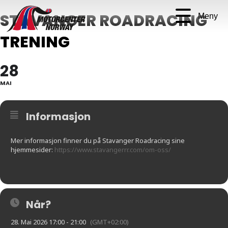
STAVANGER ROADRACING
Meny
TRENING
28
MAI
Informasjon
Mer informasjon finner du på Stavanger Roadracing sine
hjemmesider:
https://www.stavangerrr.com/om-oss/
Når?
28. Mai 2026 17:00 - 21:00
(GMT+02:00)