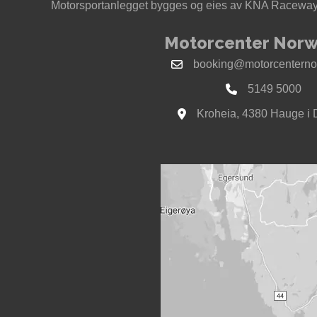
Motorsportanlegget bygges og eies av KNA Raceway 
Motorcenter Norw
booking@motorcenterno
5149 5000
Kroheia, 4380 Hauge i 
Se kart til Motorcenter Nor