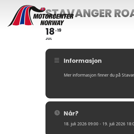
STAVANGER RO
18
19
JUL
Informasjon
Mer informasjon finner du på Stava
Når?
18. juli 2026 09:00 - 19. juli 2026 18: