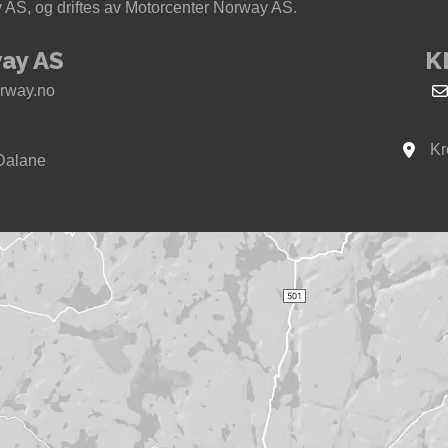
AS, og driftes av Motorcenter Norway AS.
ay AS
K
rway.no
Kr
Se kar
Dalane
way i Sokndal