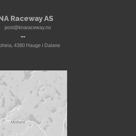
NA Raceway AS
post@knaraceway.no
oheia, 4380 Hauge i Dalane
t til Motorcenter Norway i Sokndal