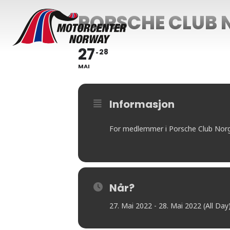
PORSCHE CLUB 
27
28
MAI
Informasjon
For medlemmer i Porsche Club Nor
Når?
27. Mai 2022 - 28. Mai 2022 (All Day