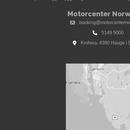
Motorcenter Norw
booking@motorcenterno
5149 5000
Kroheia, 4380 Hauge i 
Se kart til Motorcenter Nor