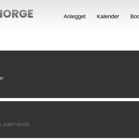
NORGE
Anlegget
Kalender
Boo
ge
)
(GMT+02:00)