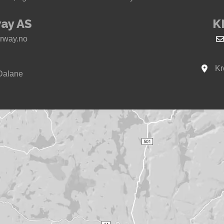
ay AS
K
rway.no
Kr
Se kar
Dalane
way i Sokndal