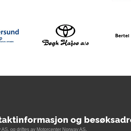
taktinformasjon og besøksadr
AS, og driftes av Motorcenter Norway AS.