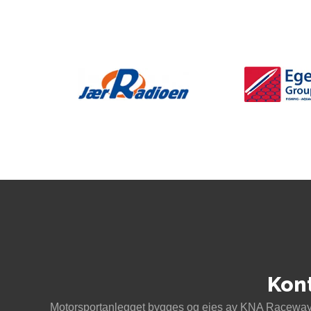
Kon
Motorsportanlegget bygges og eies av KNA Raceway 