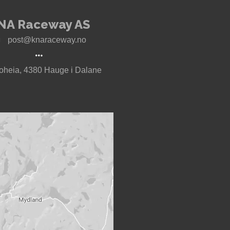
NA Raceway AS
post@knaraceway.no
oheia, 4380 Hauge i Dalane
t til Motorcenter Norway i Sokndal