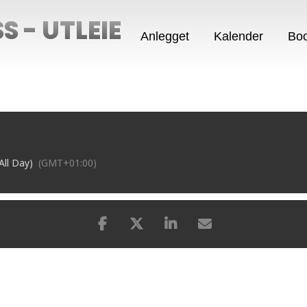
 - UTLEIE
Anlegget
Kalender
Boo
All Day)
(GMT+01:00)