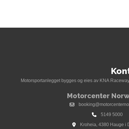
Kon
Motorsportanlegget bygges og eies av KNA Raceway 
Motorcenter Norw
booking@motorcenterno
5149 5000
Kroheia, 4380 Hauge i 
Se kart til Motorcenter Nor