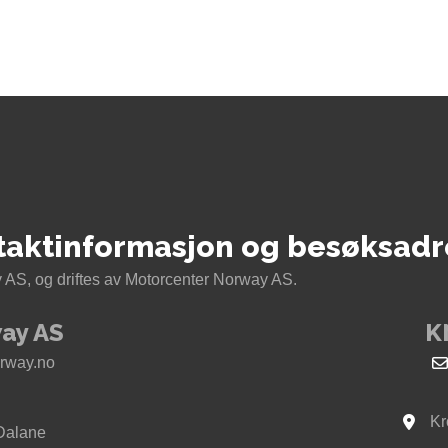
taktinformasjon og besøksadr
AS, og driftes av Motorcenter Norway AS.
ay AS
K
rway.no
Kr
Se kar
Dalane
way i Sokndal