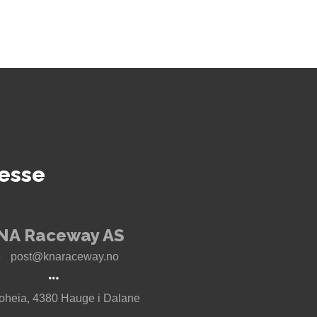
esse
NA Raceway AS
post@knaraceway.no
oheia, 4380 Hauge i Dalane
t til Motorcenter Norway i Sokndal