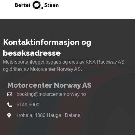
Kontaktinformasjon og
besøksadresse
Motorsportanlegget bygges og eies av KNA Raceway AS,
og driftes av Motorcenter Norway AS.
Motorcenter Norway AS
booking@motorcenternorway.no
5149 5000
Kroheia, 4380 Hauge i Dalane
Se kart til Motorcenter Norway i Sokndal