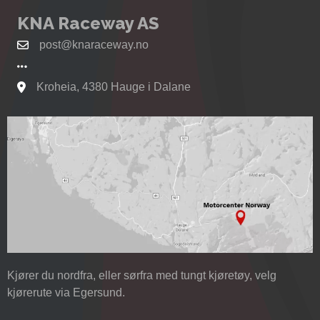
KNA Raceway AS
post@knaraceway.no
Kroheia, 4380 Hauge i Dalane
Se kart til Motorcenter Norway i Sokndal
Kjører du nordfra, eller sørfra med tungt kjøretøy, velg
kjørerute via Egersund.