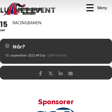
LUKKET EVENT
Meny
15
RACINGBANEN
SEP
Når?
15. september 2022 All Day
(GMT+02:00)
Sponsorer