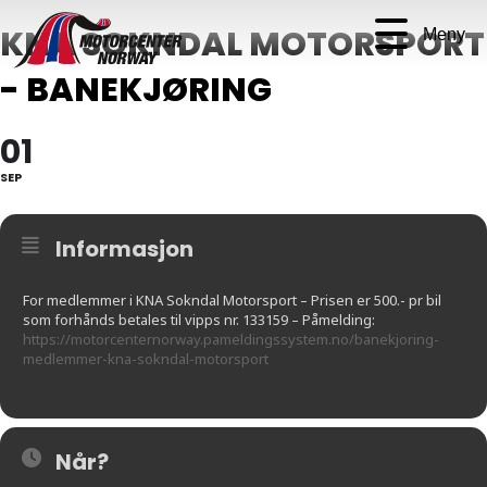
KNA SOKNDAL MOTORSPORT
Meny
- BANEKJØRING
01
SEP
Informasjon
For medlemmer i KNA Sokndal Motorsport – Prisen er 500.- pr bil
som forhånds betales til vipps nr. 133159 – Påmelding:
https://motorcenternorway.pameldingssystem.no/banekjoring-
medlemmer-kna-sokndal-motorsport
Når?