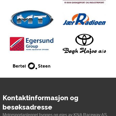
Kontaktinformasjon og
besøksadresse
Motorsportanlegget bygges og eies av KNA Raceway AS,