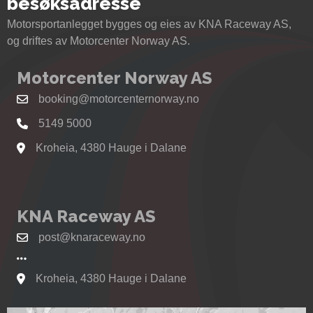
besøksadresse
Motorsportanlegget bygges og eies av KNA Raceway AS,
og driftes av Motorcenter Norway AS.
Motorcenter Norway AS
booking@motorcenternorway.no
5149 5000
Kroheia, 4380 Hauge i Dalane
Se kart til Motorcenter Norway i Sokndal
KNA Raceway AS
post@knaraceway.no
Kroheia, 4380 Hauge i Dalane
Se kart til Motorcenter Norway i Sokndal