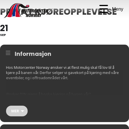
PRIVAT KJØREOPPLEVELSE
Meny
21
SEP
Informasjon
Hos Motorcenter Norway ønsker vi at flest mulig skal få lov til å
kjøre på banen vår. Derfor selger vi gavekort på kjøring med våre
eventbiler, og i offroadområdet vårt.
Ønsker DIN gjeng å booke kjøring på banen vår?
Kjøp ditt gavekort her:
MER
https://motorcenternorway.pameldingssystem.no/gavekort-
kjoreopplevelse-2025-2026