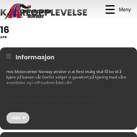
KJØREOPPLEVELSE
Meny
16
APR
Informasjon
Hos Motorcenter Norway ønsker vi at flest mulig skal få lov til å
kjøre på banen vår. Derfor selger vi gavekort på kjøring med våre
eventbiler, og i offroadområdet vårt.
Ønsker DIN gjeng å booke kjøring på banen vår?
Mer informasjon finner du her:
MER
https://motorcenternorway.pameldingssystem.no/gavekort-
kjoreopplevelse-2024