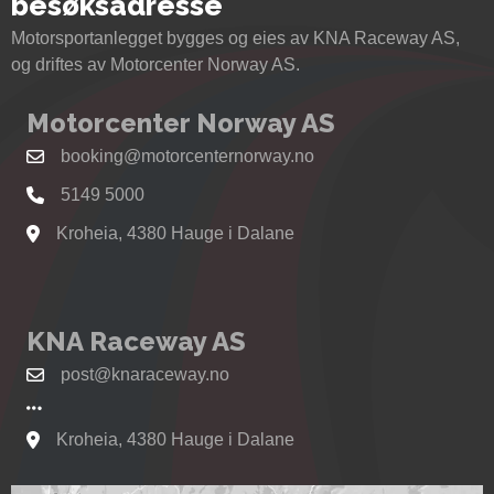
besøksadresse
Motorsportanlegget bygges og eies av KNA Raceway AS,
og driftes av Motorcenter Norway AS.
Motorcenter Norway AS
booking@motorcenternorway.no
5149 5000
Kroheia, 4380 Hauge i Dalane
Se kart til Motorcenter Norway i Sokndal
KNA Raceway AS
post@knaraceway.no
Kroheia, 4380 Hauge i Dalane
Se kart til Motorcenter Norway i Sokndal