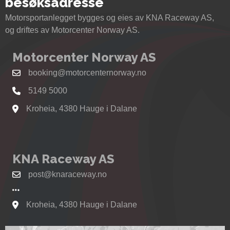
besøksadresse
Motorsportanlegget bygges og eies av KNA Raceway AS,
og driftes av Motorcenter Norway AS.
Motorcenter Norway AS
booking@motorcenternorway.no
5149 5000
Kroheia, 4380 Hauge i Dalane
Se kart til Motorcenter Norway i Sokndal
KNA Raceway AS
post@knaraceway.no
Kroheia, 4380 Hauge i Dalane
Se kart til Motorcenter Norway i Sokndal