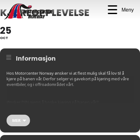
KJØREOPPLEVELSE
Meny
25
OCT
Informasjon
Hos Motorcenter Norway ønsker vi at flest mulig skal få lov til å
kjøre på banen vår. Derfor selger vi gavekort på kjøring med våre
eventbiler, og i offroadområdet vårt.
Ønsker DIN gjeng å booke kjøring på banen vår?
Mer informasjon finner du her:
MER
https://motorcenternorway.pameldingssystem.no/gavekort-
kjoreopplevelse-2024