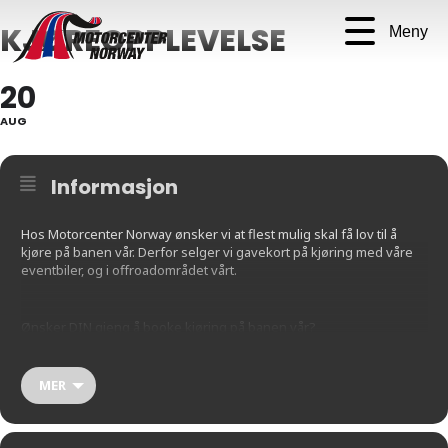
KJØREOPPLEVELSE
Meny
20
AUG
Informasjon
Hos Motorcenter Norway ønsker vi at flest mulig skal få lov til å
kjøre på banen vår. Derfor selger vi gavekort på kjøring med våre
eventbiler, og i offroadområdet vårt.
Ønsker DIN gjeng å booke kjøring på banen vår?
Mer informasjon finner du her:
MER
https://motorcenternorway.pameldingssystem.no/gavekort-
kjoreopplevelse-2024