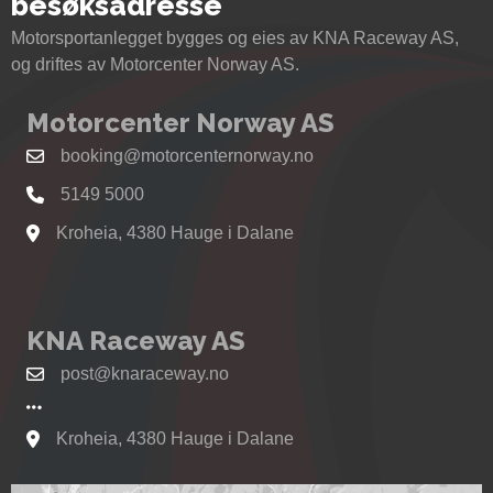
besøksadresse
Motorsportanlegget bygges og eies av KNA Raceway AS,
og driftes av Motorcenter Norway AS.
Motorcenter Norway AS
booking@motorcenternorway.no
5149 5000
Kroheia, 4380 Hauge i Dalane
Se kart til Motorcenter Norway i Sokndal
KNA Raceway AS
post@knaraceway.no
Kroheia, 4380 Hauge i Dalane
Se kart til Motorcenter Norway i Sokndal