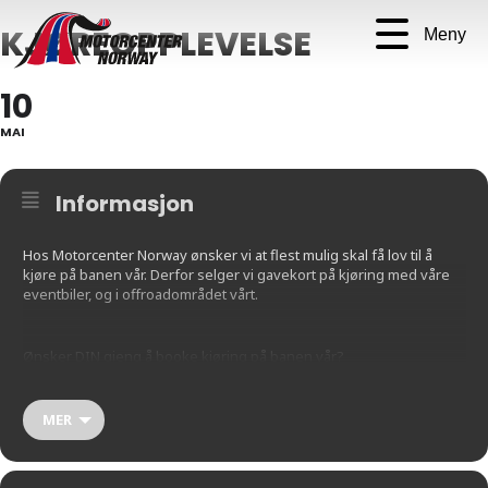
KJØREOPPLEVELSE
Meny
10
MAI
Informasjon
Hos Motorcenter Norway ønsker vi at flest mulig skal få lov til å
kjøre på banen vår. Derfor selger vi gavekort på kjøring med våre
eventbiler, og i offroadområdet vårt.
Ønsker DIN gjeng å booke kjøring på banen vår?
Mer informasjon finner du her:
MER
https://motorcenternorway.pameldingssystem.no/gavekort-
kjoreopplevelse-1