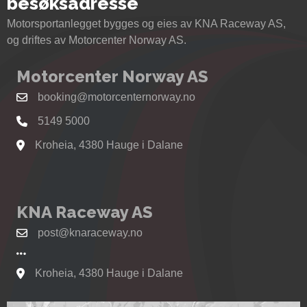
besøksadresse
Motorsportanlegget bygges og eies av KNA Raceway AS,
og driftes av Motorcenter Norway AS.
Motorcenter Norway AS
booking@motorcenternorway.no
5149 5000
Kroheia, 4380 Hauge i Dalane
Se kart til Motorcenter Norway i Sokndal
KNA Raceway AS
post@knaraceway.no
Kroheia, 4380 Hauge i Dalane
Se kart til Motorcenter Norway i Sokndal