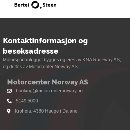
Kontaktinformasjon og
besøksadresse
Motorsportanlegget bygges og eies av KNA Raceway AS,
og driftes av Motorcenter Norway AS.
Motorcenter Norway AS
booking@motorcenternorway.no
5149 5000
Kroheia, 4380 Hauge i Dalane
Se kart til Motorcenter Norway i Sokndal