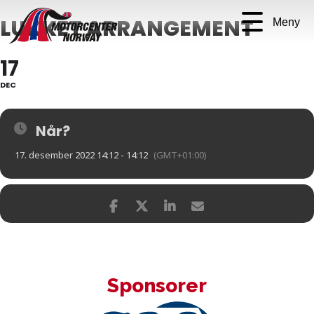
LUKKET ARRANGEMENT
Meny
17
DEC
Når?
17. desember 2022 14:12 - 14:12
(GMT+01:00)
Sponsorer