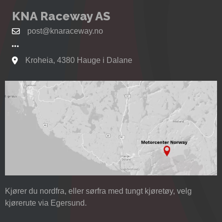
KNA Raceway AS
post@knaraceway.no
Kroheia, 4380 Hauge i Dalane
Se kart til Motorcenter Norway i Sokndal
Kjører du nordfra, eller sørfra med tungt kjøretøy, velg
kjørerute via Egersund.