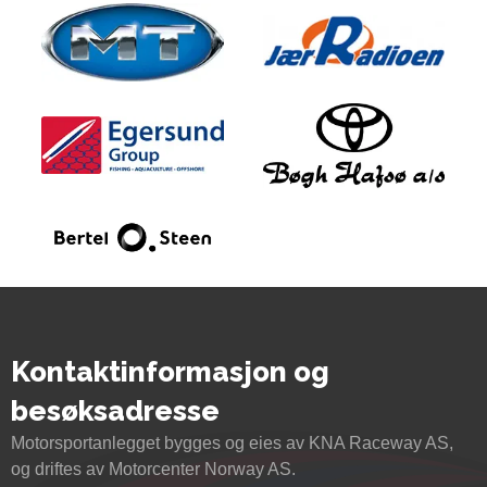
Kontaktinformasjon og
besøksadresse
Motorsportanlegget bygges og eies av KNA Raceway AS,
og driftes av Motorcenter Norway AS.