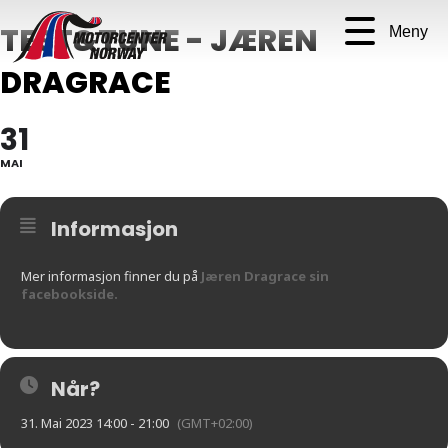
TEST&TUNE - JÆREN
Meny
DRAGRACE
31
MAI
Informasjon
Mer informasjon finner du på
Jæren Dragrace sin
facebookside.
Når?
31. Mai 2023 14:00 - 21:00
(GMT+02:00)