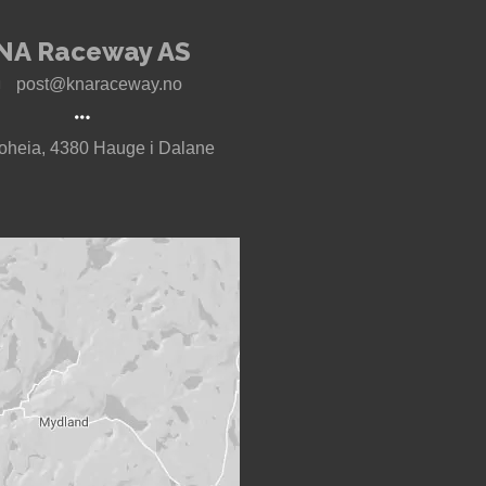
NA Raceway AS
post@knaraceway.no
oheia, 4380 Hauge i Dalane
t til Motorcenter Norway i Sokndal