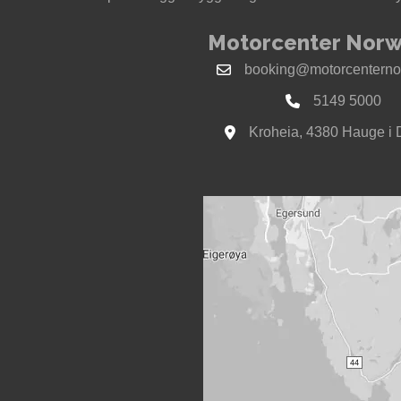
Motorcenter Norw
booking@motorcenterno
5149 5000
Kroheia, 4380 Hauge i 
Se kart til Motorcenter Nor