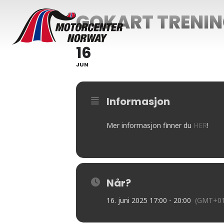
GOKART TRENI
16
JUN
Informasjon
Mer informasjon finner du
HER
!
Når?
16. juni 2025 17:00 - 20:00
(GMT+01