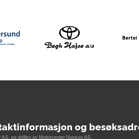
taktinformasjon og besøksadr
AS, og driftes av Motorcenter Norway AS.