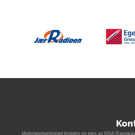
Kon
Motorsportanlegget bygges og eies av KNA Raceway 