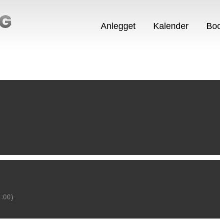
NG
Anlegget
Kalender
Boo
:00)