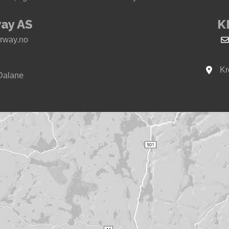
ay AS
K
rway.no
Kr
Se kar
Dalane
way i Sokndal