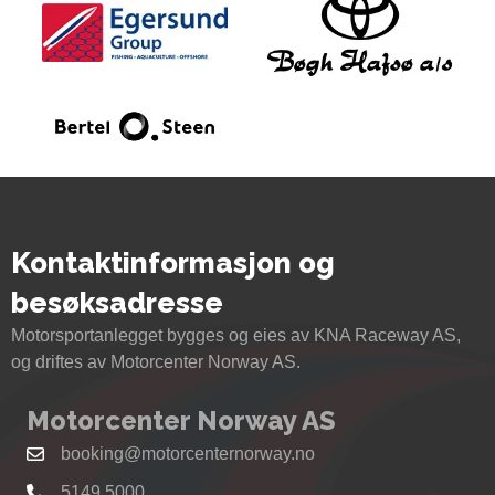
Kontaktinformasjon og
besøksadresse
Motorsportanlegget bygges og eies av KNA Raceway AS,
og driftes av Motorcenter Norway AS.
Motorcenter Norway AS
booking@motorcenternorway.no
5149 5000