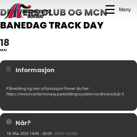
DRIVERS CLUB OG MCN
Meny
BANEDAG TRACK DAY
18
MAI
Informasjon
Påmelding og mer informasjon finner du her:
https://motorcenternorway.pameldingssystem.no/driversclub-5
Når?
18. Mai 2023 14:00 - 20:00
(GMT+02:00)