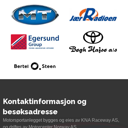
Kontaktinformasjon og
besøksadresse
Motorsportanlegget bygges og eies av KNA Raceway AS,
og driftes av Motorcenter Norway AS.