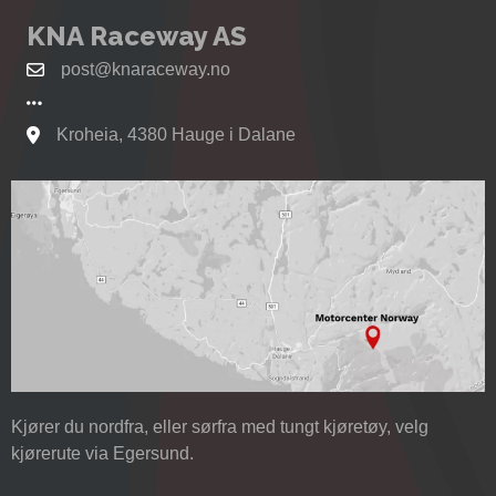
KNA Raceway AS
post@knaraceway.no
Kroheia, 4380 Hauge i Dalane
Se kart til Motorcenter Norway i Sokndal
Kjører du nordfra, eller sørfra med tungt kjøretøy, velg
kjørerute via Egersund.