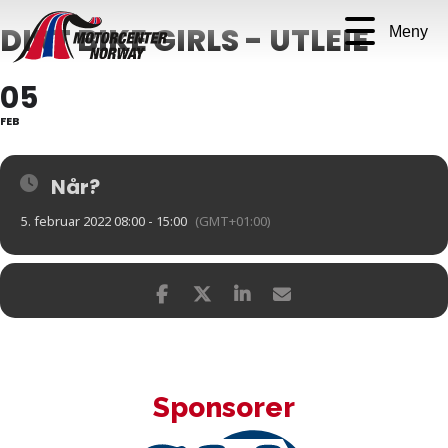
DIRT BIKE GIRLS - UTLEIE
Meny
05
FEB
Når?
5. februar 2022 08:00 - 15:00
(GMT+01:00)
Sponsorer