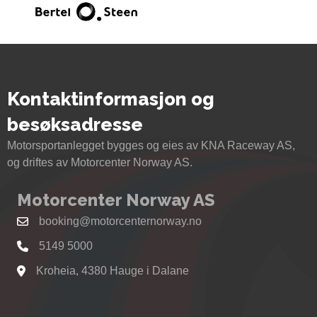
Kontaktinformasjon og
besøksadresse
Motorsportanlegget bygges og eies av KNA Raceway AS,
og driftes av Motorcenter Norway AS.
Motorcenter Norway AS
booking@motorcenternorway.no
5149 5000
Kroheia, 4380 Hauge i Dalane
Se kart til Motorcenter Norway i Sokndal