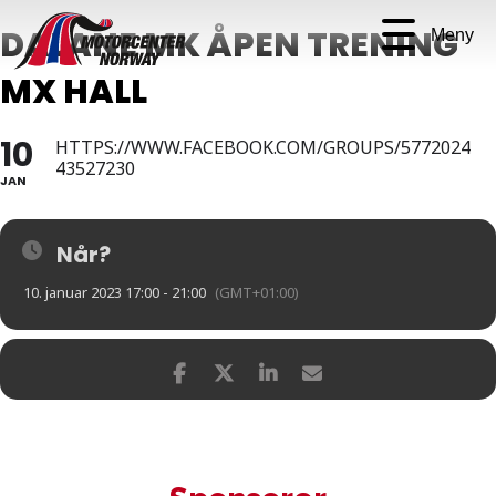
DALANE MK ÅPEN TRENING
Meny
MX HALL
10
HTTPS://WWW.FACEBOOK.COM/GROUPS/5772024
43527230
JAN
Når?
10. januar 2023 17:00 - 21:00
(GMT+01:00)