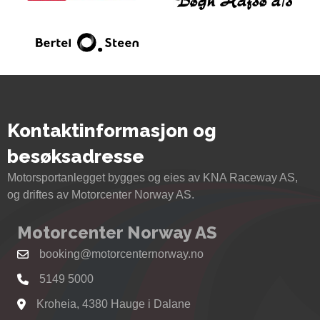
Kontaktinformasjon og
besøksadresse
Motorsportanlegget bygges og eies av KNA Raceway AS,
og driftes av Motorcenter Norway AS.
Motorcenter Norway AS
booking@motorcenternorway.no
5149 5000
Kroheia, 4380 Hauge i Dalane
Se kart til Motorcenter Norway i Sokndal