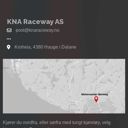
KNA Raceway AS
post@knaraceway.no
Kroheia, 4380 Hauge i Dalane
Se kart til Motorcenter Norway i Sokndal
Kjører du nordfra, eller sørfra med tungt kjøretøy, velg