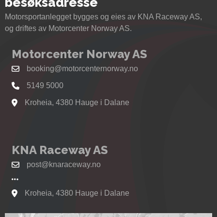
besøksadresse
Motorsportanlegget bygges og eies av KNA Raceway AS,
og driftes av Motorcenter Norway AS.
Motorcenter Norway AS
booking@motorcenternorway.no
5149 5000
Kroheia, 4380 Hauge i Dalane
Se kart til Motorcenter Norway i Sokndal
KNA Raceway AS
post@knaraceway.no
Kroheia, 4380 Hauge i Dalane
Se kart til Motorcenter Norway i Sokndal