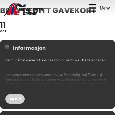
BENYTT DITT GAVEKORT
Meny
11
OCT
Informasjon
Har du fått et gavekort hos oss som du vil bruke? Dette er dagen!
Hos Motorcenter Norway ønsker vi at flest mulig skal få lov til å
kjøre på banen vår. Derfor selger vi gavekort på kjøring med våre
eventbiler, og samler jevnlig opp alle som har kjøpt gavekort, slik at
de kan få bruke dem. Det er dette denne typen arrangement dreier
seg om.
MER
Ønsker DIN gjeng å booke kjøring på banen vår?