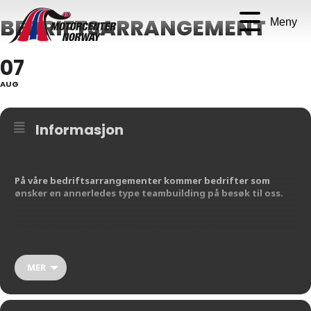
BEDRIFTSARRANGEMENT
Meny
07
AUG
Informasjon
På våre bedriftsarrangementer kommer bedrifter som
ønsker en annerledes type teambuilding på besøk til oss.
Vi tilbyr ulike pakker for kjøring på banen, tidtaking og
premieutdeling. Vi syr sammen den pakken som passer perfekt for
deres bedrift, om det skulle være en fullskala helg med kjøring på
MER
banen, overnatting på et nærliggende hotell, og andre flotte
opplevelser, eller et dagsbesøk.