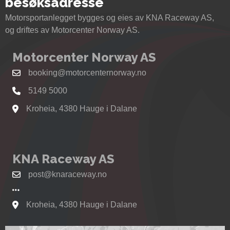
besøksadresse
Motorsportanlegget bygges og eies av KNA Raceway AS,
og driftes av Motorcenter Norway AS.
Motorcenter Norway AS
booking@motorcenternorway.no
5149 5000
Kroheia, 4380 Hauge i Dalane
Se kart til Motorcenter Norway i Sokndal
KNA Raceway AS
post@knaraceway.no
Kroheia, 4380 Hauge i Dalane
Se kart til Motorcenter Norway i Sokndal