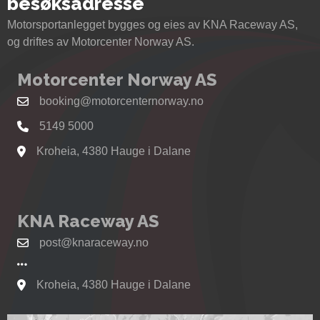
besøksadresse
Motorsportanlegget bygges og eies av KNA Raceway AS,
og driftes av Motorcenter Norway AS.
Motorcenter Norway AS
booking@motorcenternorway.no
5149 5000
Kroheia, 4380 Hauge i Dalane
Se kart til Motorcenter Norway i Sokndal
KNA Raceway AS
post@knaraceway.no
Kroheia, 4380 Hauge i Dalane
Se kart til Motorcenter Norway i Sokndal