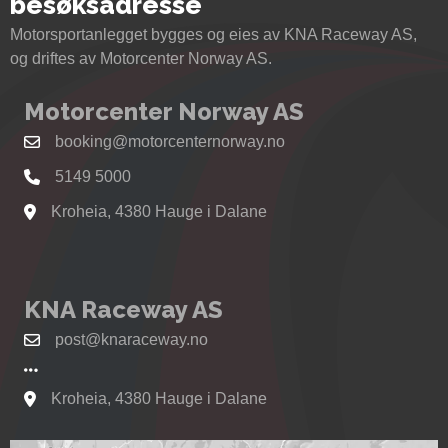
besøksadresse
Motorsportanlegget bygges og eies av KNA Raceway AS,
og driftes av Motorcenter Norway AS.
Motorcenter Norway AS
booking@motorcenternorway.no
5149 5000
Kroheia, 4380 Hauge i Dalane
Se kart til Motorcenter Norway i Sokndal
KNA Raceway AS
post@knaraceway.no
Kroheia, 4380 Hauge i Dalane
Se kart til Motorcenter Norway i Sokndal