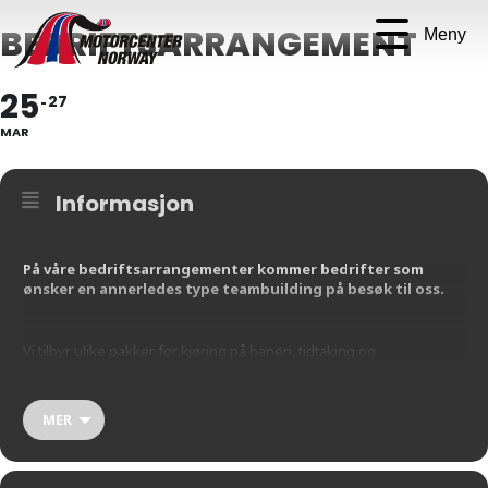
BEDRIFTSARRANGEMENT
Meny
25
27
MAR
Informasjon
På våre bedriftsarrangementer kommer bedrifter som
ønsker en annerledes type teambuilding på besøk til oss.
Vi tilbyr ulike pakker for kjøring på banen, tidtaking og
premieutdeling. Vi syr sammen den pakken som passer perfekt for
deres bedrift, om det skulle være en fullskala helg med kjøring på
banen, overnatting på et nærliggende hotell, og andre flotte
MER
opplevelser, eller et dagsbesøk.