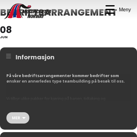
BEDRIFTSARRANGEMENT
Meny
08
JUN
Informasjon
På våre bedriftsarrangementer kommer bedrifter som
ønsker en annerledes type teambuilding på besøk til oss.
Vi tilbyr ulike pakker for kjøring på banen, tidtaking og
premieutdeling. Vi syr sammen den pakken som passer perfekt for
deres bedrift, om det skulle være en fullskala helg med kjøring på
banen, overnatting på et nærliggende hotell, og andre flotte
MER
opplevelser, eller et dagsbesøk.