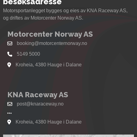
besøksadresse
Motorsportanlegget bygges og eies av KNA Raceway AS,
og driftes av Motorcenter Norway AS.
Motorcenter Norway AS
booking@motorcenternorway.no
5149 5000
Kroheia, 4380 Hauge i Dalane
Se kart til Motorcenter Norway i Sokndal
KNA Raceway AS
post@knaraceway.no
Kroheia, 4380 Hauge i Dalane
Se kart til Motorcenter Norway i Sokndal