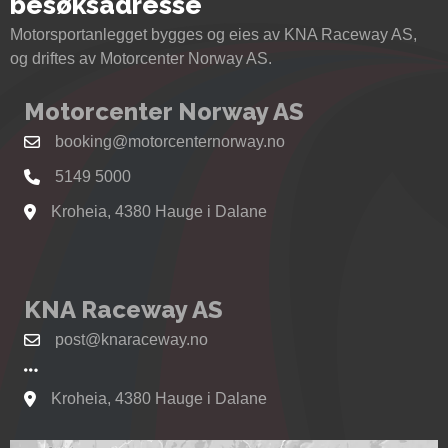
besøksadresse
Motorsportanlegget bygges og eies av KNA Raceway AS,
og driftes av Motorcenter Norway AS.
Motorcenter Norway AS
booking@motorcenternorway.no
5149 5000
Kroheia, 4380 Hauge i Dalane
Se kart til Motorcenter Norway i Sokndal
KNA Raceway AS
post@knaraceway.no
Kroheia, 4380 Hauge i Dalane
Se kart til Motorcenter Norway i Sokndal