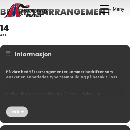
BEDRIFTSARRANGEMENT
Meny
14
APR
Informasjon
På våre bedriftsarrangementer kommer bedrifter som
ønsker en annerledes type teambuilding på besøk til oss.
Vi tilbyr ulike pakker for kjøring på banen, tidtaking og
premieutdeling. Vi syr sammen den pakken som passer perfekt for
deres bedrift, om det skulle være en fullskala helg med kjøring på
banen, overnatting på et nærliggende hotell, og andre flotte
MER
opplevelser, eller et dagsbesøk.