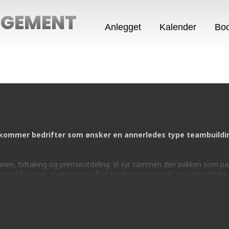
NGEMENT
Anlegget
Kalender
Boo
kommer bedrifter som ønsker en annerledes type teambuilding
å banen, tidtaking og premieutdeling. Vi syr sammen den pakken som pa
øring på banen, overnatting på et nærliggende hotell, og andre flotte 
m hvordan et besøk med DIN bedrift kan se ut:
booking@motorcenter