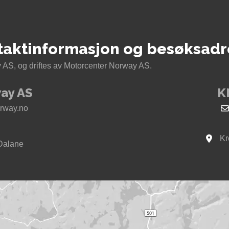
taktinformasjon og besøksadr
AS, og driftes av Motorcenter Norway AS.
ay AS
K
rway.no
Kr
Se kar
Dalane
way i Sokndal