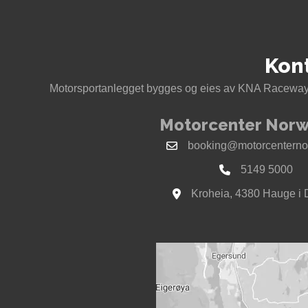
Kon
Motorsportanlegget bygges og eies av KNA Raceway 
Motorcenter Norw
booking@motorcenterno
5149 5000
Kroheia, 4380 Hauge i 
Se kart til Motorcenter Nor