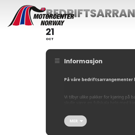
BEDRIFTSARRA
21
OCT
Informasjon
På våre bedriftsarrangementer 
Vi tilbyr ulike pakker for kjøring p
skulle være en fullskala helg med kj
Ta kontakt for en lavterskel prat o
MER