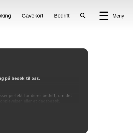
king
Gavekort
Bedrift
Meny
 på besøk til oss.
sser perfekt for deres bedrift, om det
opplevelser, eller et dagsbesøk.
norway.no