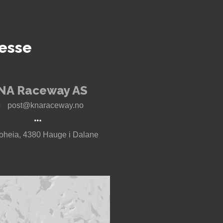
esse
NA Raceway AS
post@knaraceway.no
oheia, 4380 Hauge i Dalane
t til Motorcenter Norway i Sokndal