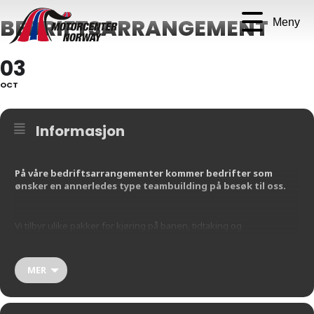
BEDRIFTSARRANGEMENT
Meny
03
OCT
Informasjon
På våre bedriftsarrangementer kommer bedrifter som
ønsker en annerledes type teambuilding på besøk til oss.
Vi tilbyr ulike pakker for kjøring på banen, tidtaking og
premieutdeling. Vi syr sammen den pakken som passer perfekt for
deres bedrift, om det skulle være en fullskala helg med kjøring på
banen, overnatting på et nærliggende hotell, og andre flotte
MER
opplevelser, eller et dagsbesøk.