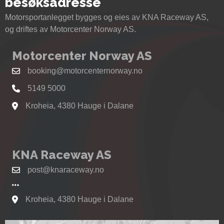
besøksadresse
Motorsportanlegget bygges og eies av KNA Raceway AS,
og driftes av Motorcenter Norway AS.
Motorcenter Norway AS
booking@motorcenternorway.no
5149 5000
Kroheia, 4380 Hauge i Dalane
Se kart til Motorcenter Norway i Sokndal
KNA Raceway AS
post@knaraceway.no
Kroheia, 4380 Hauge i Dalane
Se kart til Motorcenter Norway i Sokndal