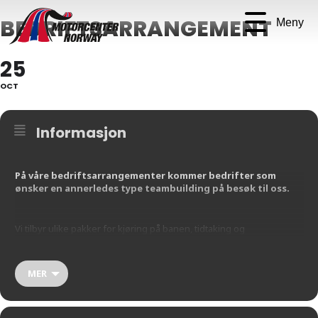
BEDRIFTSARRANGEMENT
Meny
25
OCT
Informasjon
På våre bedriftsarrangementer kommer bedrifter som
ønsker en annerledes type teambuilding på besøk til oss.
Vi tilbyr ulike pakker for kjøring på banen, tidtaking og
premieutdeling. Vi syr sammen den pakken som passer perfekt for
deres bedrift, om det skulle være en fullskala helg med kjøring på
banen, overnatting på et nærliggende hotell, og andre flotte
MER
opplevelser, eller et dagsbesøk.