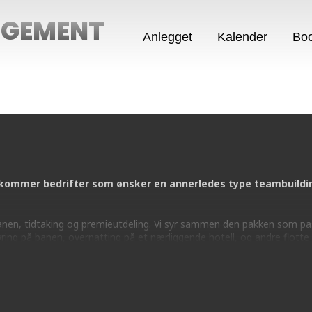
NGEMENT
Anlegget
Kalender
Boo
kommer bedrifter som ønsker en annerledes type teambuilding
å banen, tidtaking og premieutdeling. Vi syr sammen den pakken som pa
øring på banen, overnatting på et nærliggende hotell, og andre flotte 
m hvordan et besøk med DIN bedrift kan se ut:
booking@motorcenter