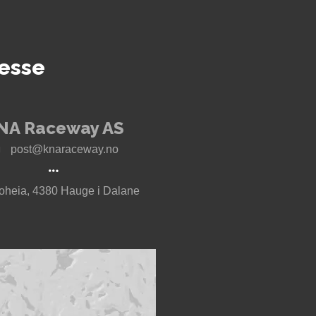
esse
NA Raceway AS
post@knaraceway.no
oheia, 4380 Hauge i Dalane
t til Motorcenter Norway i Sokndal