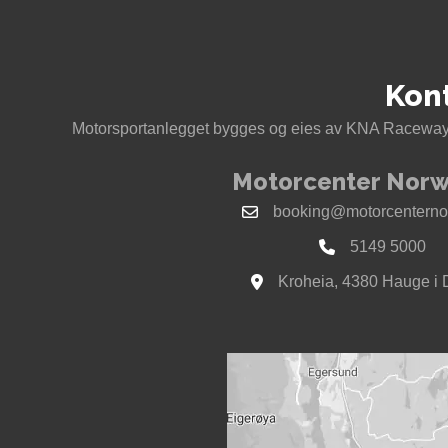
Kon
Motorsportanlegget bygges og eies av KNA Raceway 
Motorcenter Norw
booking@motorcenterno
5149 5000
Kroheia, 4380 Hauge i 
Se kart til Motorcenter Nor