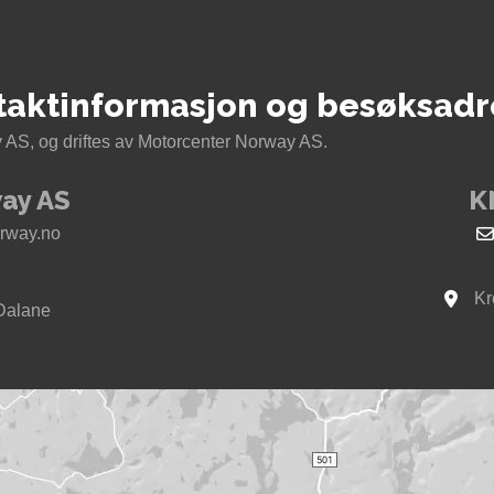
taktinformasjon og besøksadr
AS, og driftes av Motorcenter Norway AS.
ay AS
K
rway.no
Kr
Se kar
Dalane
way i Sokndal