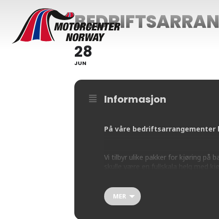
BEDRIFTSARRA
28
JUN
Informasjon
På våre bedriftsarrangementer 
Vi tilbyr ulike pakker for kjøring p
skulle være en fullskala helg med kj
Ta kontakt for en lavterskel prat o
MER