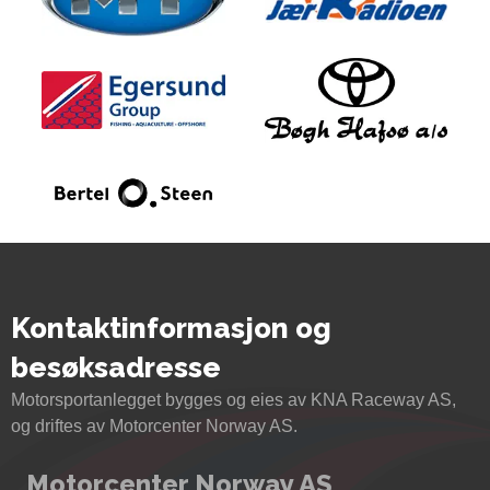
Kontaktinformasjon og
besøksadresse
Motorsportanlegget bygges og eies av KNA Raceway AS,
og driftes av Motorcenter Norway AS.
Motorcenter Norway AS