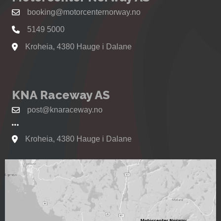
booking@motorcenternorway.no
5149 5000
Kroheia, 4380 Hauge i Dalane
Se kart til Motorcenter Norway i Sokndal
KNA Raceway AS
post@knaraceway.no
Kroheia, 4380 Hauge i Dalane
Se kart til Motorcenter Norway i Sokndal