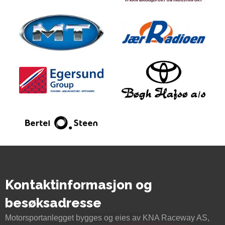
Kontaktinformasjon og
besøksadresse
Motorsportanlegget bygges og eies av KNA Raceway AS,