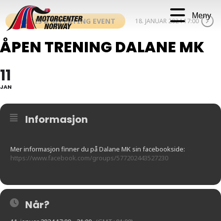
Meny
THIS IS A REPEATING EVENT
18. JANUAR 2024 17:00
ÅPEN TRENING DALANE MK
11
JAN
Informasjon
Mer informasjon finner du på Dalane MK sin facebookside:
https://www.facebook.com/groups/577202443527230
Når?