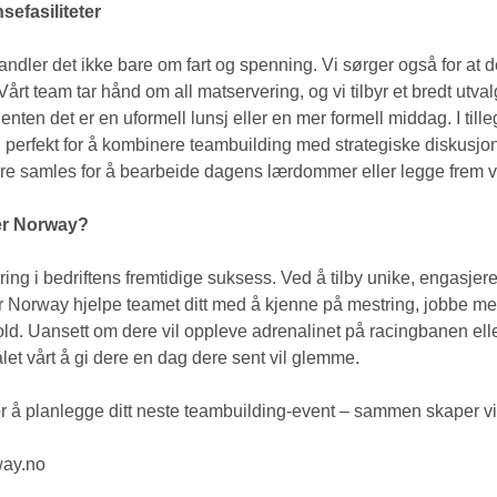
efasiliteter
dler det ikke bare om fart og spenning. Vi sørger også for at d
 Vårt team tar hånd om all matservering, og vi tilbyr et bredt utval
 enten det er en uformell lunsj eller en mer formell middag. I til
, perfekt for å kombinere teambuilding med strategiske diskusjo
re samles for å bearbeide dagens lærdommer eller legge frem vik
er Norway?
ring i bedriftens fremtidige suksess. Ved å tilby unike, engas
er Norway hjelpe teamet ditt med å kjenne på mestring, jobbe
d. Uansett om dere vil oppleve adrenalinet på racingbanen elle
ålet vårt å gi dere en dag dere sent vil glemme.
r å planlegge ditt neste teambuilding-event – sammen skaper vi m
ay.no