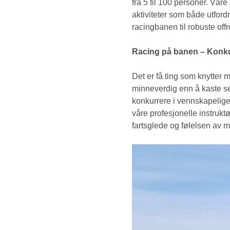
fra 5 til 100 personer. Vå
aktiviteter som både utfordr
racingbanen til robuste off
Racing på banen – Konkur
Det er få ting som knytter
minneverdig enn å kaste seg
konkurrere i vennskapelige 
våre profesjonelle instrukt
fartsglede og følelsen av 