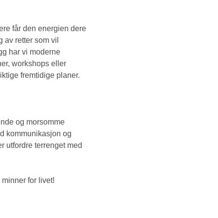
ere får den energien dere
g av retter som vil
legg har vi moderne
ner, workshops eller
tige fremtidige planer.
jerende og morsomme
 med kommunikasjon og
r utfordre terrenget med
inner for livet!