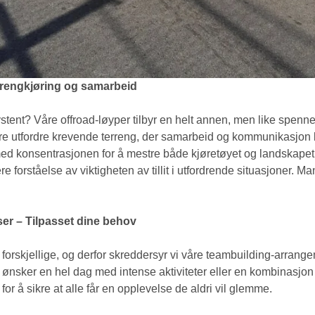
errengkjøring og samarbeid
ystent? Våre offroad-løyper tilbyr en helt annen, men like spenn
dere utfordre krevende terreng, der samarbeid og kommunikasjon bl
ed konsentrasjonen for å mestre både kjøretøyet og landskape
forståelse av viktigheten av tillit i utfordrende situasjoner. Man k
er – Tilpasset dine behov
 er forskjellige, og derfor skreddersyr vi våre teambuilding-arrange
nsker en hel dag med intense aktiviteter eller en kombinasjon a
or å sikre at alle får en opplevelse de aldri vil glemme.