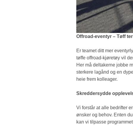
Offroad-eventyr – Tøff t
Er teamet ditt mer eventyrl
tøffe offroad-kjøretøy vil 
Her må deltakerne jobbe m
sterkere lagånd og en dypere 
heie frem kolleager.
Skreddersydde opplevels
Vi forstår at alle bedrifter
ønsker og behov. Enten du ø
kan vi tilpasse programmet f