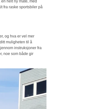
 en helt ny måte, med
lt fra raske sportsbiler på
r, og hva er vel mer
itt muligheten til å
Gjennom instruksjoner fra
er, noe som både gir