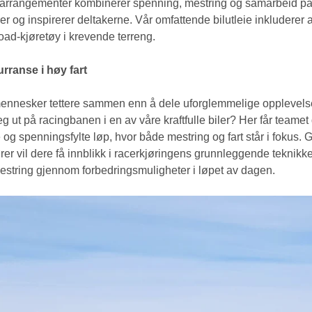
re arrangementer kombinerer spenning, mestring og samarbeid på
er og inspirerer deltakerne. Vår omfattende bilutleie inkluderer a
road-kjøretøy i krevende terreng.
ranse i høy fart
 mennesker tettere sammen enn å dele uforglemmelige opplevelse
 ut på racingbanen i en av våre kraftfulle biler? Her får teamet d
og spenningsfylte løp, hvor både mestring og fart står i fokus. 
ører vil dere få innblikk i racerkjøringens grunnleggende teknikk
mestring gjennom forbedringsmuligheter i løpet av dagen.