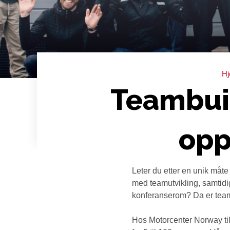
H
Teambui
opp
Leter du etter en unik måte
med teamutvikling, samtidig
konferanserom? Da er team
Hos Motorcenter Norway til