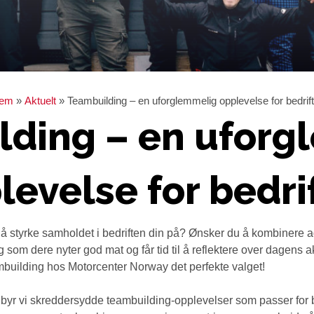
jem
»
Aktuelt
»
Teambuilding – en uforglemmelig opplevelse for bedrif
lding – en uforg
levelse for bedri
 å styrke samholdet i bedriften din på? Ønsker du å kombinere a
 som dere nyter god mat og får tid til å reflektere over dagens ak
building hos Motorcenter Norway det perfekte valget!
byr vi skreddersydde teambuilding-opplevelser som passer for 