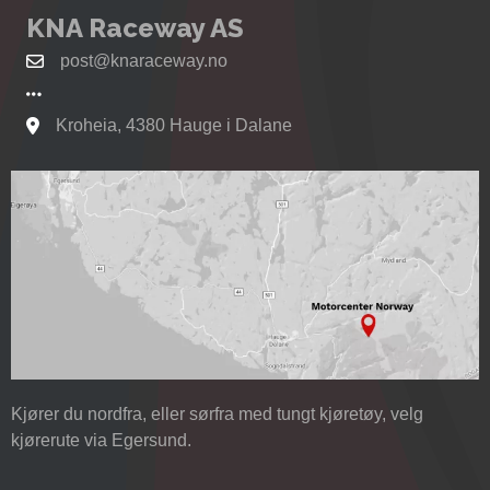
KNA Raceway AS
post@knaraceway.no
Kroheia, 4380 Hauge i Dalane
Se kart til Motorcenter Norway i Sokndal
Kjører du nordfra, eller sørfra med tungt kjøretøy, velg
kjørerute via Egersund.