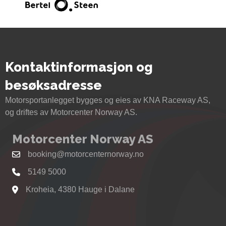
Kontaktinformasjon og
besøksadresse
Motorsportanlegget bygges og eies av KNA Raceway AS,
og driftes av Motorcenter Norway AS.
Motorcenter Norway AS
booking@motorcenternorway.no
5149 5000
Kroheia, 4380 Hauge i Dalane
Se kart til Motorcenter Norway i Sokndal