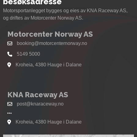
besøksadresse
Motorsportanlegget bygges og eies av KNA Raceway AS,
og driftes av Motorcenter Norway AS.
Motorcenter Norway AS
booking@motorcenternorway.no
5149 5000
Kroheia, 4380 Hauge i Dalane
Se kart til Motorcenter Norway i Sokndal
KNA Raceway AS
post@knaraceway.no
Kroheia, 4380 Hauge i Dalane
Se kart til Motorcenter Norway i Sokndal