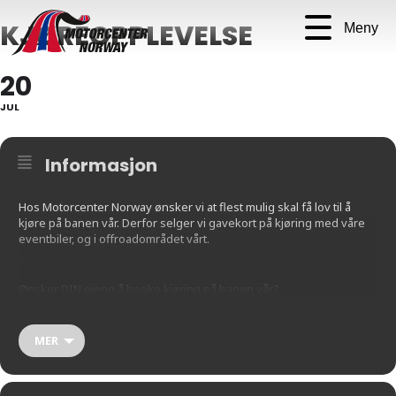
KJØREOPPLEVELSE
Meny
20
JUL
Informasjon
Hos Motorcenter Norway ønsker vi at flest mulig skal få lov til å
kjøre på banen vår. Derfor selger vi gavekort på kjøring med våre
eventbiler, og i offroadområdet vårt.
Ønsker DIN gjeng å booke kjøring på banen vår?
Mer informasjon finner du her:
MER
https://motorcenternorway.pameldingssystem.no/gavekort-
kjoreopplevelse-2024