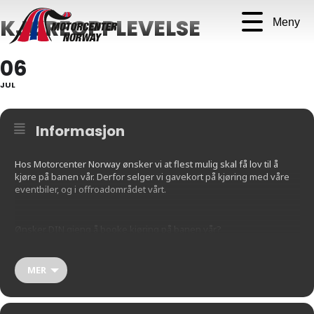
KJØREOPPLEVELSE
Meny
06
JUL
Informasjon
Hos Motorcenter Norway ønsker vi at flest mulig skal få lov til å
kjøre på banen vår. Derfor selger vi gavekort på kjøring med våre
eventbiler, og i offroadområdet vårt.
Ønsker DIN gjeng å booke kjøring på banen vår?
Mer informasjon finner du her:
MER
https://motorcenternorway.pameldingssystem.no/gavekort-
kjoreopplevelse-2024