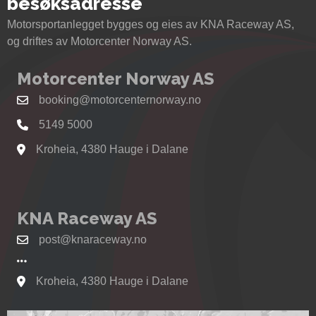
besøksadresse
Motorsportanlegget bygges og eies av KNA Raceway AS,
og driftes av Motorcenter Norway AS.
Motorcenter Norway AS
booking@motorcenternorway.no
5149 5000
Kroheia, 4380 Hauge i Dalane
Se kart til Motorcenter Norway i Sokndal
KNA Raceway AS
post@knaraceway.no
Kroheia, 4380 Hauge i Dalane
Se kart til Motorcenter Norway i Sokndal